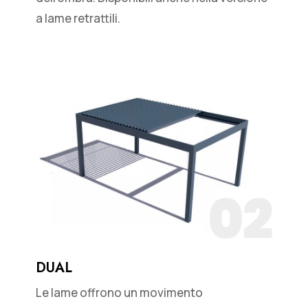
a lame retrattili.
02
DUAL
Le lame offrono un movimento