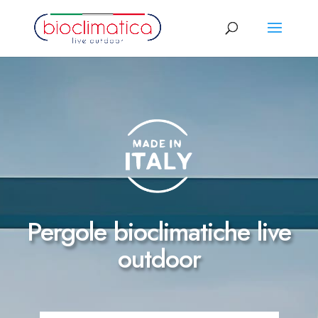
Pergole bioclimatiche live
outdoor