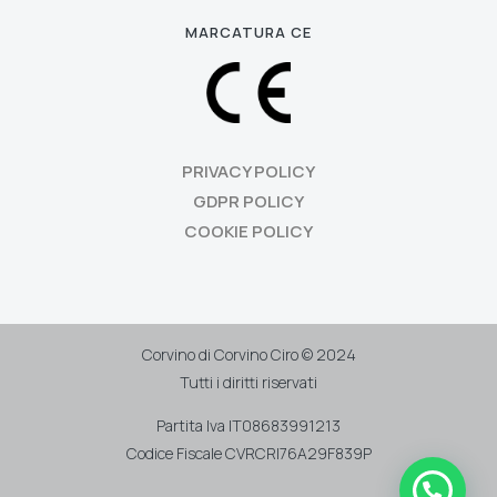
MARCATURA CE
PRIVACY POLICY
GDPR POLICY
COOKIE POLICY
Corvino di Corvino Ciro © 2024
Tutti i diritti riservati
Partita Iva IT08683991213
Codice Fiscale CVRCRI76A29F839P