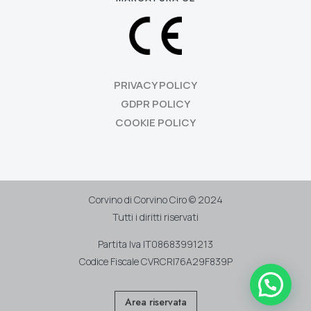
PRIVACY POLICY
GDPR POLICY
COOKIE POLICY
Corvino di Corvino Ciro © 2024
Tutti i diritti riservati
Partita Iva IT08683991213
Codice Fiscale CVRCRI76A29F839P
Area riservata