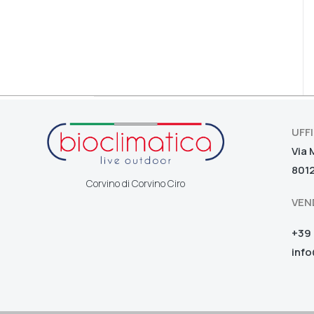
UFF
Via 
8012
Corvino di Corvino Ciro
VEN
+39 
info